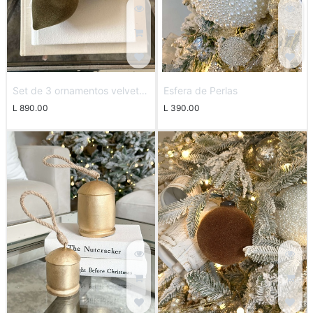
Set de 3 ornamentos velvet
Esfera de Perlas
verdes
L
890.00
L
390.00