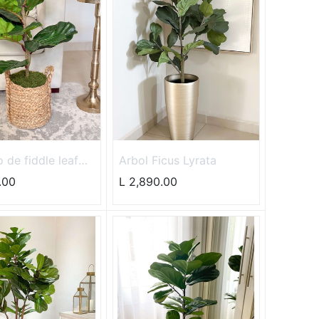
o de fiddle leaf
Arbol Ficus Lyrata
.00
L
2,890.00