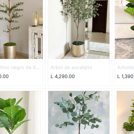
Olivo negro de 6
Arbol de eucalipto
Arbolit
de 30"
0.00
L
4,290.00
L
1,390