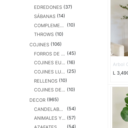
(37)
EDREDONES
(14)
SÁBANAS
(10)
COMPLEMENTOS
(10)
THROWS
(106)
COJINES
(45)
FORROS DE COJINES
(16)
COJINES EUROS
Arbol 
pies
(25)
COJINES LUMBARES
L
3,49
(10)
RELLENOS
(10)
COJINES DE LUJO
(965)
DECOR
(54)
CANDELABROS Y LINTERNAS
(57)
ANIMALES Y FIGURAS
(54)
AZAFATES, PLATOS Y BOWLS