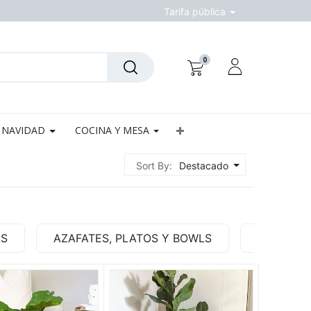
Tarifa pública
0
NAVIDAD
COCINA Y MESA
Sort By:
Destacado
AS
AZAFATES, PLATOS Y BOWLS
BASES Y