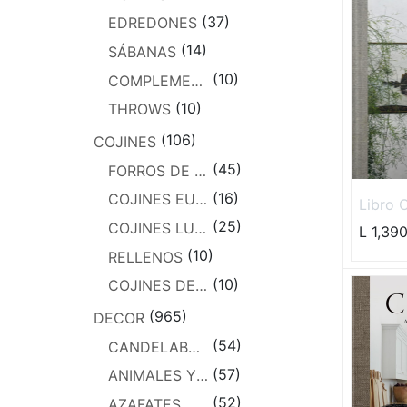
(37)
EDREDONES
(14)
SÁBANAS
(10)
COMPLEMENTOS
(10)
THROWS
(106)
COJINES
(45)
FORROS DE COJINES
(16)
COJINES EUROS
Libro C
for an
(25)
COJINES LUMBARES
L
1,39
(10)
RELLENOS
(10)
COJINES DE LUJO
(965)
DECOR
(54)
CANDELABROS Y LINTERNAS
(57)
ANIMALES Y FIGURAS
(52)
AZAFATES, PLATOS Y BOWLS