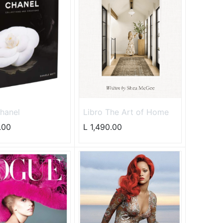
hanel
Libro The Art of Home
.00
L
1,490.00