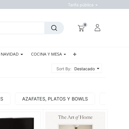
Tarifa pública
0
NAVIDAD
COCINA Y MESA
Sort By:
Destacado
AS
AZAFATES, PLATOS Y BOWLS
BASES Y