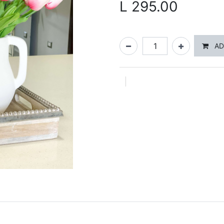
L
295.00
AD