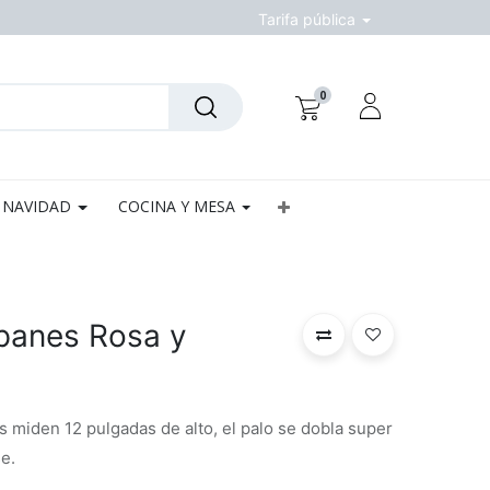
Tarifa pública
0
NAVIDAD
COCINA Y MESA
ipanes Rosa y
 miden 12 pulgadas de alto, el palo se dobla super
se.