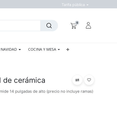
Tarifa pública
0
NAVIDAD
COCINA Y MESA
l de cerámica
mide 14 pulgadas de alto (precio no incluye ramas)