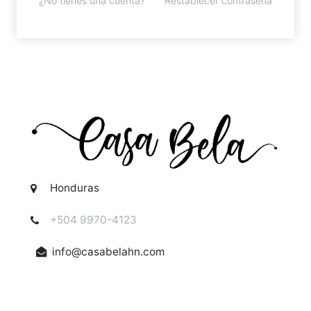
¿No tienes una cuenta?
Restablecer contraseña
Honduras
+504 9970-4123
info@casabelahn.com