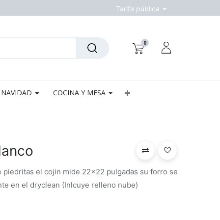
Tarifa pública
0
NAVIDAD
COCINA Y MESA
lanco
 piedritas el cojin mide 22x22 pulgadas su forro se
nte en el dryclean (Inlcuye relleno nube)