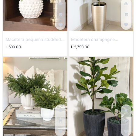
Macetera pequeña studded
Macetera champagne
blanca
rasgada
L
690.00
L
2,790.00