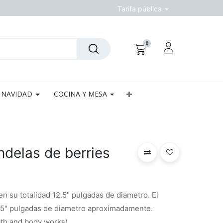
Tarifa pública
0
NAVIDAD
COCINA Y MESA
delas de berries
n su totalidad 12.5" pulgadas de diametro. El
4.5" pulgadas de diametro aproximadamente.
ath and body works)